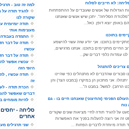
יחה: לא חייבים לסלוח
למה זה טוב - תרגיל
ת הגדולות של אנשים שעובדים על ההתפתחות
להגיד תודה על מ
מלכודת הסליחה". יתכן שיש אנשים שאנחנו
שקורה לנו
ם באופן יוצא דופן. כאל...
תודה יומיומית 
מעצימות אותי
ימים בתוכנו
התמדה בעבודה 
תקיימים בתוכנו. אני יודע שזה עשוי להישמע
תודה על דבר ח
וב החיים מתקיימים בתוכנו. אנחנו מרגישים,
עכשיו
לנו עמדות כלפי דברים שק...
תודה על דבר חד
עכשיו אפשר להג
 צריכים להתנהל
היופי הזה
ו סבורים שהדברים לא מתנהלים כפי שהיינו
תודה עכשיו , לה
תנהלו. אני מתכוון הן במיקרו (במבט הצר) והן
זה
ט הרחב). למשל: במבט ה"...
הכרת תודה - לע
דברים שאפשר להגי
עולם הפנימי (והחיצוני) שאנחנו חיים בו - גם
להיות מומחים ב
נוח
סליחה - יחסים 
עט על להגיד תודה לחיי מציאות שונים שקורים
אחרים
סט זה אני רוצה להעלות בפניך את האפשרות
ד תודה מיוחדת לדברים הפחות ...
שני תרגילים מענ