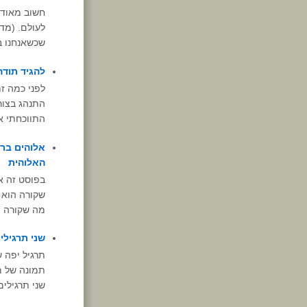
חשוב מאוד 
לעולם. (מד
שכשאנחנו במ
להגיד תודה
לפני כמה ז
התנהג בצור
התווכחתי אי
אלוהים ברא
האלוהית
בפוסט זה א
שקורה הוא 
מה שקורה ה
שני תרגילי
תרגיל יפה ש
תמונה של מ
שני תרגילים: