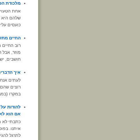
מלכודת הסל
אחת הטעויו
שלהם היא "
כועסים עליה
החיים מתקי
רוב החיים מ
מוזר, אבל ר
חושבים, יש 
איך הדברים
לעתים אנחנ
רוצים שהם י
במקרו (במב
להודות על ה
אם הוא לא 
כתבתי לא מ
איתנו. בפו
לתרגל להגי