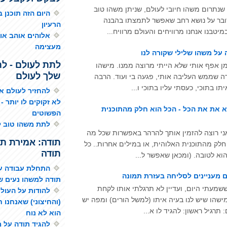
שנתרום משהו חיובי לעולם, שניתן משהו טוב
היום הזה תוכנן ב
ובר על נושא רחב שאפשר לתמצתו בהבנה
הרעיון
יטבנו אנחנו מרוויחים והעולם מרוויח...
אלוהים אוהב או
מעצימה
 על משהו שלילי שקורה לנו
לתת לעולם - ל
מן אפף אותי שלא הייתי מרוצה ממנו. מישהו
שלך לעולם
ה שממש העליבה אותי, פגעה בי ועוד. הרבה
תו בתוכי, כעסתי עליו בתוכי ו...
להחזיר לעולם א
לא זקוקים לו יותר -
 את את הכל - הכל הוא חלק מהתוכנית
הפשוטים
לתת משהו טוב ל
ני רוצה להזמין אותך להרהר באפשרות שכל מה
תודה: אמירת תו
חלק מהתוכנית האלוהית, או במילים אחרות.. כל
תודה
וא לטובה. (ומכאן שאפשר ל...
התחלת עבודה עם
ם מעניינים לסליחה בעזרת תמונה
תודה למשהו נעים ש
שמעתי היום, ועדיין לא תרגלתי אותו לקחת
להודות על העולם
ישהו שיש לנו בעיה איתו (למשל הורים) ומפה יש
(והחיצוני) שאנחנו ח
 תרגיל ראשון: להגיד לו א...
הוא לא נוח
להגיד תודה על מ